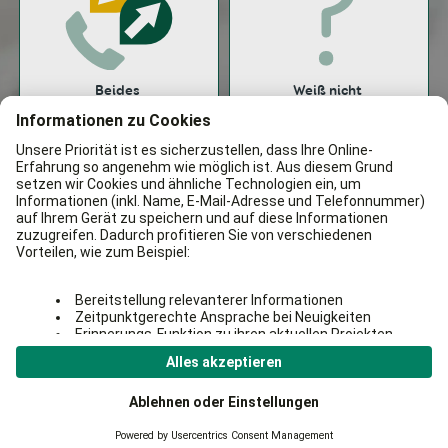
Beides
Weiß nicht
Bekannt aus:
100% kostenlos & unverbindlich
Einfach & sicher
Kostenlose Beratung
AGB und Widerruf
Datenschutzerklärung
Partner werden
Impressum
Cookies
© 2026 Aroundoffice. Eine Marke der be Around GmbH. Alle Rechte
vorbehalten.